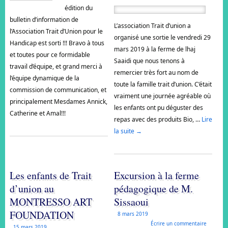
édition du
bulletin d’information de
L’association Trait d’union a
l’Association Trait d’Union pour le
organisé une sortie le vendredi 29
Handicap est sorti !!! Bravo à tous
mars 2019 à la ferme de lhaj
et toutes pour ce formidable
Saaidi que nous tenons à
travail d’équipe, et grand merci à
remercier très fort au nom de
l’équipe dynamique de la
toute la famille trait d’union. C’était
commission de communication, et
vraiment une journée agréable où
principalement Mesdames Annick,
les enfants ont pu déguster des
Catherine et Amal!!!
repas avec des produits Bio, …
Lire
la suite
→
Les enfants de Trait
Excursion à la ferme
d’union au
pédagogique de M.
MONTRESSO ART
Sissaoui
FOUNDATION
8 mars 2019
Écrire un commentaire
15 mars 2019