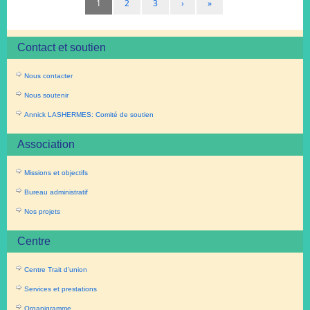
1
2
3
›
»
Contact et soutien
Nous contacter
Nous soutenir
Annick LASHERMES: Comité de soutien
Association
Missions et objectifs
Bureau administratif
Nos projets
Centre
Centre Trait d’union
Services et prestations
Organigramme