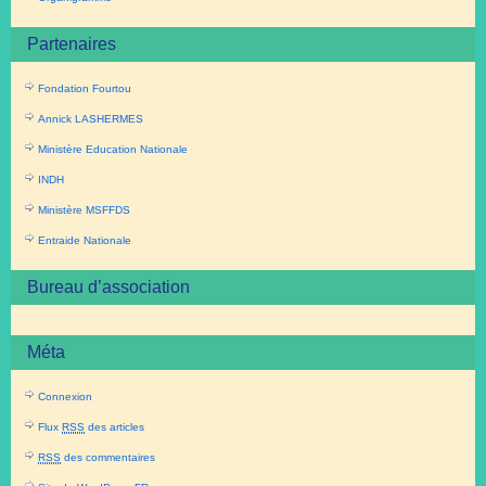
Partenaires
Fondation Fourtou
Annick LASHERMES
Ministère Education Nationale
INDH
Ministère MSFFDS
Entraide Nationale
Bureau d’association
Méta
Connexion
Flux
RSS
des articles
RSS
des commentaires