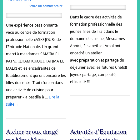
28 février 2019
Écrire un commentaire
Dans le cadre des activités de
formation professionnelle des
Une expérience passionnante
jeunes filles de Trait dans le
vécu au centre de formation
domaine de cuisine, Mesdames
professionnelle «ASKEJOUR» de
Annick, Elisabeth et Amal ont
l’Entraide Nationale. Un grand
encadré un atelier
merci à mesdames SAMIRA EL
avec préparation et partage du
KATNI, ILHAM KIKOUI, FATIMA EL
déjeuner avec les futures Chefs!!
MALKI et les encadrantes de
Joyeux partage, complicité,
l’établissement qui ont encadré les
efficacité !!!
filles du centre Trait d’union dans
une activité de cuisine pour
préparer «la pastilla à …
Lire la
suite
→
Atelier bijoux dirigé
Activités d’Equitation
par Mme Marie
pour les enfants de