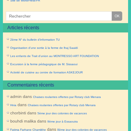
Site de WordPress-FR
Articles récents
2ème N° du bulletin d’information TU
Organisation d’une sortie à la ferme de lhaj Saaidi
Les enfants de Trait d’union au MONTRESSO ART FOUNDATION
Excursion à la ferme pédagogique de M. Sissaoui
Activité de cuisine au centre de formation ASKEJOUR
Commentaires récents
admin
dans
Chaises roulantes offertes par Rotary club Menara
dans
Hnia
Chaises roulantes offertes par Rotary club Menara
chorbinti
dans
5ème jour des colonies de vacances
bouhdi malika
dans
9ème jour à Essaouira
dans
Fatima Farhane Chamikhe
8ème jour des colonies de vacances